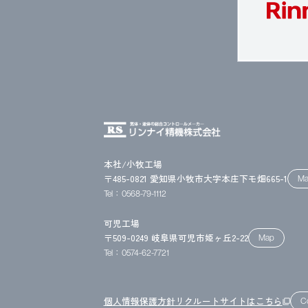
本社/小牧工場
〒485-0821
愛知県小牧市大字本庄下モ畑665-1
Ma
Tel：0568-79-1112
可児工場
〒509-0249
岐阜県可児市姫ヶ丘2-22
Map
Tel：0574-62-7721
個人情報保護方針
リクルートサイトはこちら
C
filter_none