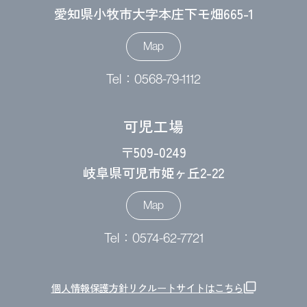
愛知県小牧市大字本庄下モ畑665-1
Map
Tel：0568-79-1112
可児工場
〒509-0249
岐阜県可児市姫ヶ丘2-22
Map
Tel：0574-62-7721
個人情報保護方針
リクルートサイトはこちら
filter_none