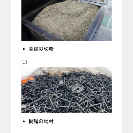
真鍮の切粉
03
樹脂の端材