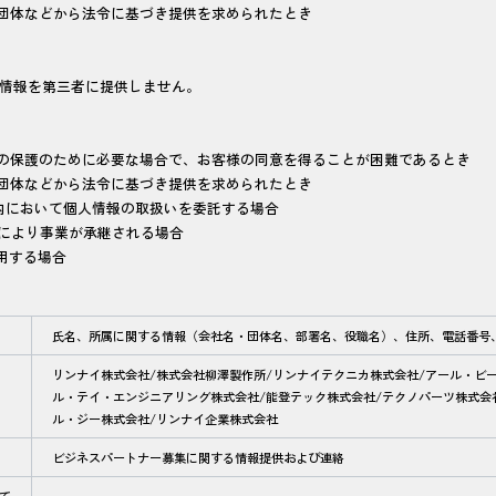
共団体などから法令に基づき提供を求められたとき
情報を第三者に提供しません。
産の保護のために必要な場合で、お客様の同意を得ることが困難であるとき
共団体などから法令に基づき提供を求められたとき
囲内において個人情報の取扱いを委託する場合
等により事業が承継される場合
用する場合
氏名、所属に関する情報（会社名・団体名、部署名、役職名）、住所、電話番号
リンナイ株式会社/株式会社柳澤製作所/リンナイテクニカ株式会社/アール・ビ
ル・テイ・エンジニアリング株式会社/能登テック株式会社/テクノパーツ株式会
ル・ジー株式会社/リンナイ企業株式会社
ビジネスパートナー募集に関する情報提供および連絡