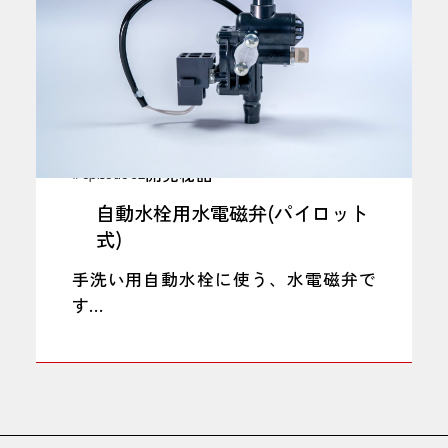
開発秘話
# episode 02
自動水栓用水電磁弁(パイロット
式)
手洗い用自動水栓に使う、水電磁弁で
す
消費電力を抑えた、Duty制御電磁弁で
す