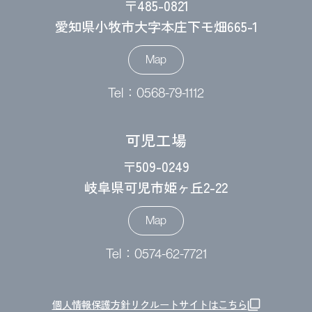
〒485-0821
愛知県小牧市大字本庄下モ畑665-1
Map
Tel：0568-79-1112
可児工場
〒509-0249
岐阜県可児市姫ヶ丘2-22
Map
Tel：0574-62-7721
個人情報保護方針
リクルートサイトはこちら
filter_none